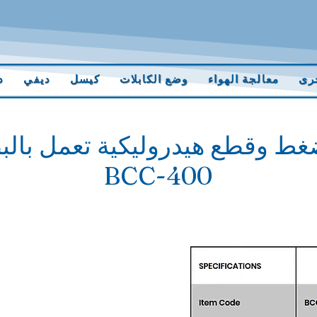
رى
معالجة الهواء
وضع الكابلات
كيسل
ديفي
د
غط وقطع هيدروليكية تعمل بالب
BCC-400