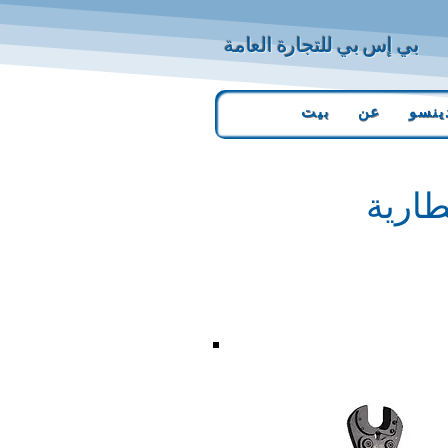
بي إس بي للتجارة العامة
ينسو
عن
بيت
طارية