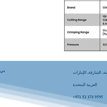
بي 
، الشارقة، الإمارات
العربية المتحدة
+971 52 178 9595