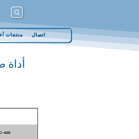
اتصال
منتجات أخ
أداة ض