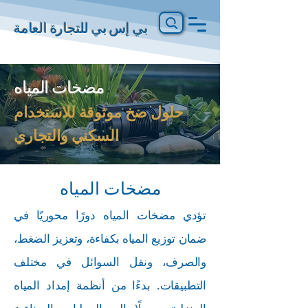
بي إس بي للتجارة العامة
مضخات المياه
حلول ضخ موثوقة للاستخدام
السكني والتجاري
مضخات المياه
تؤدي مضخات المياه دورًا محوريًا في
ضمان توزيع المياه بكفاءة، وتعزيز الضغط،
والصرف، ونقل السوائل في مختلف
التطبيقات. بدءًا من أنظمة إمداد المياه