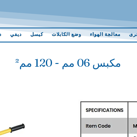
رى
معالجة الهواء
وضع الكابلات
كيسل
ديفي
د
مكبس 06 مم - 120 مم²