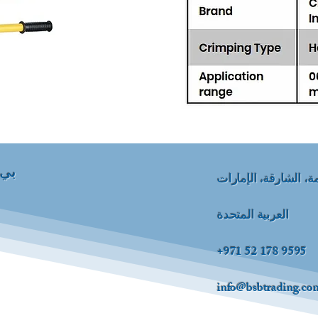
بي 
، الشارقة، الإمارات
العربية المتحدة
+971 52 178 9595
info@bsbtrading.co